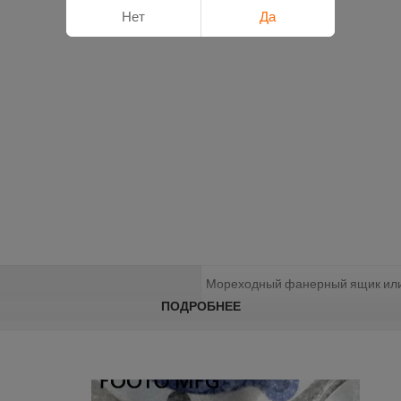
Нет
Да
Мореходный фанерный ящик или 
ПОДРОБНЕЕ
2-10 дней после получения депо