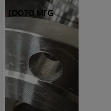
3. Стандарт:
ANSI
4. Давление: 900 #
F51 Глухой фланец RTJ
имеет длинную коническую ступицу и част
использоваться спецификация. Это потому, что внутренний диам
конической ступицей делает этот фланец очень устойчивым к вы
Глухой фланец ANSI B16.5 ASTM A182 F51, RTJ, DN200, SCH80, класс
Диапазоны составов для 2205 (
F51
) марки нержавеющих сталей
Оценка
C
Mn
2205 (S31803)
Мин.
-
-
Максимум
0,030
2,00
2205 (S32205)
Мин.
-
-
Максимум
0,030
2,00
Тип
Размер
Стандарты
Материал