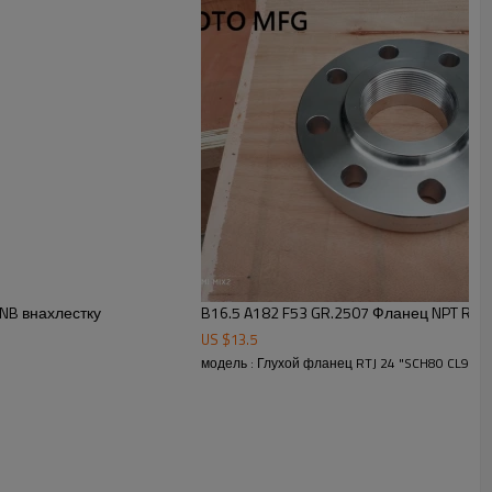
 с приварной шейкой важно указать, для какой трубы будет
бы. Сварное соединение этого фланца с трубой вместе с
Cr
Пн
Ni
N
21,0
2,5
4.5
0,08
23,0
3.5
6.5
0,20
22,0
3.0
4.5
0,14
23,0
3.5
6.5
0,20
NB внахлестку
B16.5 A182 F53 GR.2507 Фланец NPT RF 
US $
13.5
модель : Глухой фланец RTJ 24 "SCH80 CL900
4, 304L, 310, 316, 316L, 321, 347, 904L
, WPC ASTM A105 WPHY 42, 46, 52, 56, 60, 65, 70
P1, WP5, WP9, WP11, WP22, WP91
1, 2205, г.
F53, 2507,
так далее