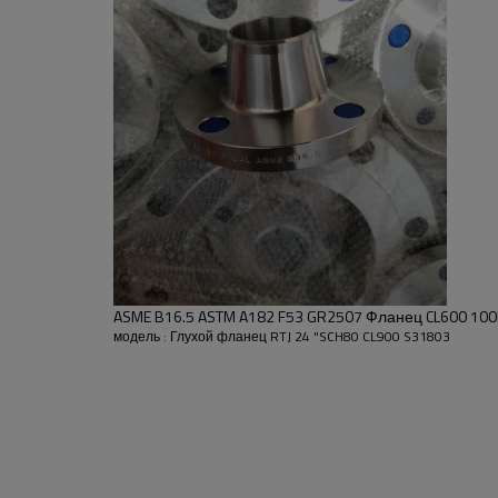
о используется в системах с высоким давлением. При заказе фланца
етр фланца будет соответствовать внутреннему диаметру вашей тру
пуклости и очень прочным соединением.
 900.
Si
п
S
-
-
-
1,00
0,030
0,020
-
-
-
1,00
0,030
0,020
F51 Глухой фланец RTJ
ASME B16.5 ASTM A182 F53 GR2507 Фланец CL600 100
8 "
WT: Sch80
модель : Глухой фланец RTJ 24 "SCH80 CL900 S31803
SO, WN, SW, TH, LJ, BL, PL и т. Д.
Нержавеющая сталь: ASTM A403 WP30
Углеродистая сталь: ASTM A234 WPB
Легированная сталь: ASTM A234 W
Дуплекс из нержавеющей стали
:
F5