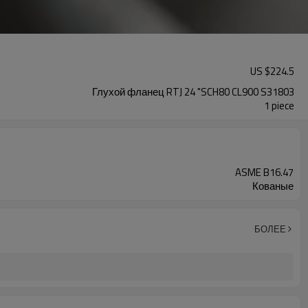
US $
224.5
Глухой фланец RTJ 24 "SCH80 CL900 S31803
1 piece
ASME B16.47
Кованые
БОЛЕЕ