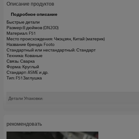
Описание продуктов
Подробное описание
Быстрые детали
Размер:
8 дюймов (DN200)
Материал:
F51
Место происхождения:
Чжэцзян, Китай (материк)
Название бренда:
Footo
Стандартный или нестандартный:
Стандарт
Техника:
Кованые
Связь:
Сварка
Форма:
Круглый
Стандарт:
ASME и др.
Тип:
F51
Заглушка
Детали Упаковки:
Сведения О Доставке:
Характеристики
рекомендовать
ANSI B16.5 ASTM A182 F51 Глухой фланец RTJ DN200 SCH80 CL900
1. Материал: F51
2. Размер:
8 дюймов (DN200)